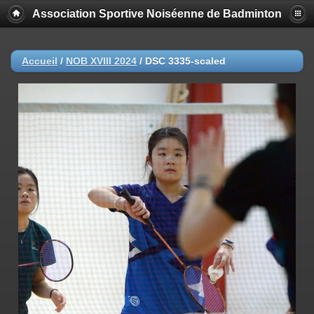
Association Sportive Noiséenne de Badminton
Accueil
/
NOB XVIII 2024
/
DSC 3335-scaled