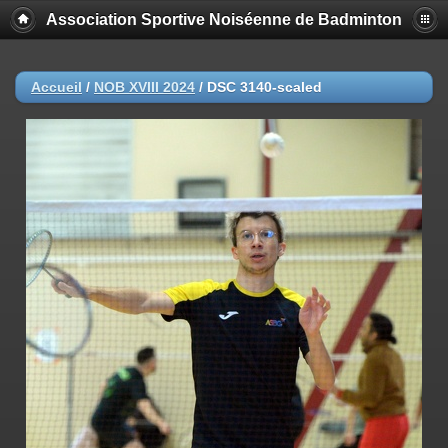
Association Sportive Noiséenne de Badminton
Accueil
/
NOB XVIII 2024
/
DSC 3140-scaled