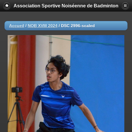
Association Sportive Noiséenne de Badminton
Accueil
/
NOB XVIII 2024
/
DSC 2996-scaled