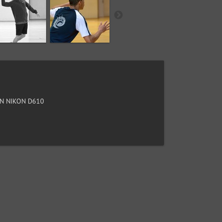
N NIKON D610